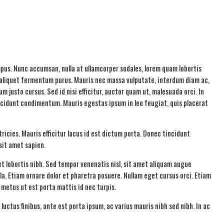
mpus. Nunc accumsan, nulla at ullamcorper sodales, lorem quam lobortis
u, aliquet fermentum purus. Mauris nec massa vulputate, interdum diam ac,
m justo cursus. Sed id nisi efficitur, auctor quam ut, malesuada orci. In
incidunt condimentum. Mauris egestas ipsum in leo feugiat, quis placerat
ricies. Mauris efficitur lacus id est dictum porta. Donec tincidunt
 sit amet sapien.
et lobortis nibh. Sed tempor venenatis nisl, sit amet aliquam augue
la. Etiam ornare dolor et pharetra posuere. Nullam eget cursus orci. Etiam
c metus ut est porta mattis id nec turpis.
uctus finibus, ante est porta ipsum, ac varius mauris nibh sed nibh. In ac