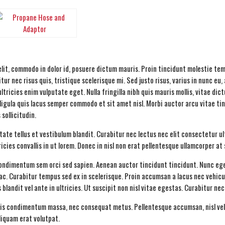
elit, commodo in dolor id, posuere dictum mauris. Proin tincidunt molestie te
ur nec risus quis, tristique scelerisque mi. Sed justo risus, varius in nunc e
ricies enim vulputate eget. Nulla fringilla nibh quis mauris mollis, vitae dictu
 ligula quis lacus semper commodo et sit amet nisl. Morbi auctor arcu vitae t
 sollicitudin.
ate tellus et vestibulum blandit. Curabitur nec lectus nec elit consectetur ult
tricies convallis in ut lorem. Donec in nisl non erat pellentesque ullamcorper at
ut condimentum sem orci sed sapien. Aenean auctor tincidunt tincidunt. Nunc eg
 ac. Curabitur tempus sed ex in scelerisque. Proin accumsan a lacus nec vehicu
blandit vel ante in ultricies. Ut suscipit non nisl vitae egestas. Curabitur ne
quis condimentum massa, nec consequat metus. Pellentesque accumsan, nisl vel l
liquam erat volutpat.