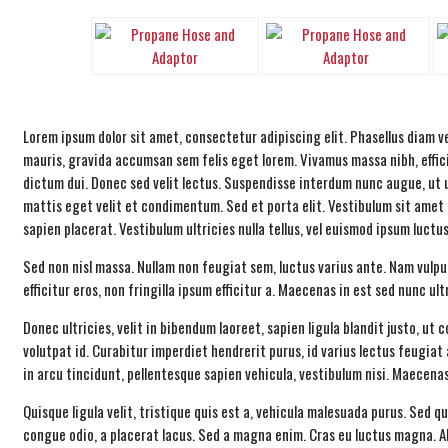
Lorem ipsum dolor sit amet, consectetur adipiscing elit. Phasellus diam v
mauris, gravida accumsan sem felis eget lorem. Vivamus massa nibh, efficit
dictum dui. Donec sed velit lectus. Suspendisse interdum nunc augue, ut ult
mattis eget velit et condimentum. Sed et porta elit. Vestibulum sit amet
sapien placerat. Vestibulum ultricies nulla tellus, vel euismod ipsum luctus
Sed non nisl massa. Nullam non feugiat sem, luctus varius ante. Nam vulput
efficitur eros, non fringilla ipsum efficitur a. Maecenas in est sed nunc ul
Donec ultricies, velit in bibendum laoreet, sapien ligula blandit justo, 
volutpat id. Curabitur imperdiet hendrerit purus, id varius lectus feugiat
in arcu tincidunt, pellentesque sapien vehicula, vestibulum nisi. Maecenas 
Quisque ligula velit, tristique quis est a, vehicula malesuada purus. Sed 
congue odio, a placerat lacus. Sed a magna enim. Cras eu luctus magna. A