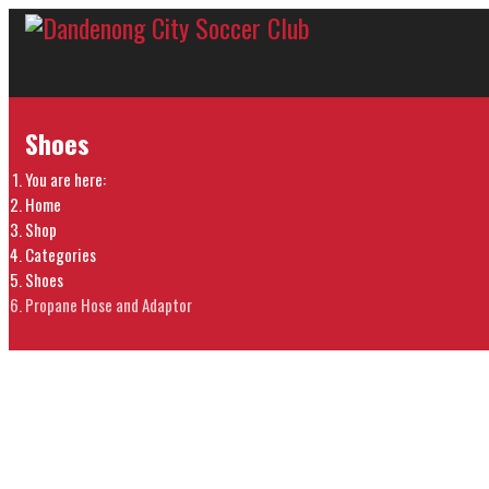
Shoes
You are here:
Home
Shop
Categories
Shoes
Propane Hose and Adaptor